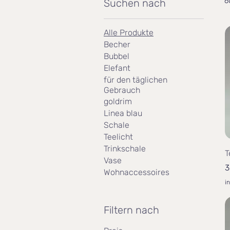
6
Suchen nach
Alle Produkte
Becher
Bubbel
Elefant
für den täglichen
Gebrauch
goldrim
Linea blau
Schale
Teelicht
Trinkschale
T
Vase
P
3
Wohnaccessoires
i
Filtern nach