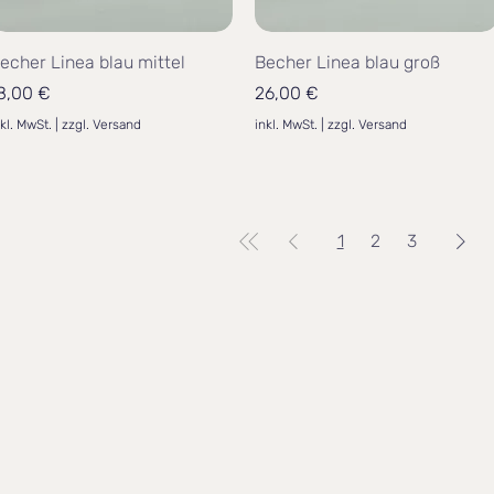
echer Linea blau mittel
Becher Linea blau groß
reis
Preis
8,00 €
26,00 €
nkl. MwSt.
|
zzgl. Versand
inkl. MwSt.
|
zzgl. Versand
1
2
3