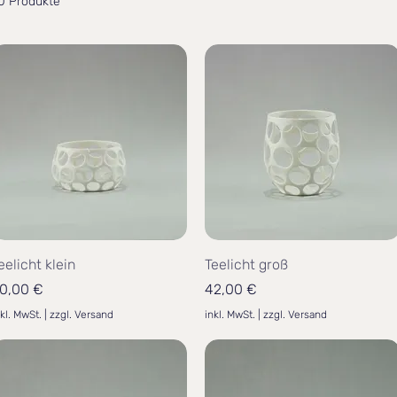
0 Produkte
eelicht klein
Teelicht groß
reis
Preis
0,00 €
42,00 €
nkl. MwSt.
|
zzgl. Versand
inkl. MwSt.
|
zzgl. Versand