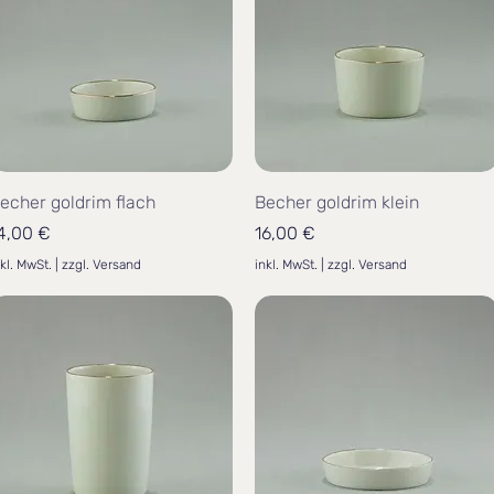
echer goldrim flach
Becher goldrim klein
reis
Preis
4,00 €
16,00 €
nkl. MwSt.
|
zzgl. Versand
inkl. MwSt.
|
zzgl. Versand