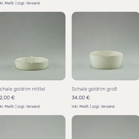
nkl. MwSt.
|
zzgl. Versand
chale goldrim mittel
Schale goldrim groß
reis
Preis
2,00 €
34,00 €
nkl. MwSt.
|
zzgl. Versand
inkl. MwSt.
|
zzgl. Versand