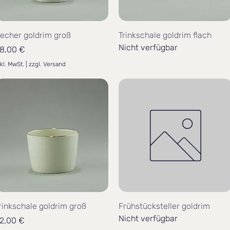
echer goldrim groß
Trinkschale goldrim flach
Nicht verfügbar
reis
8,00 €
nkl. MwSt.
|
zzgl. Versand
rinkschale goldrim groß
Frühstücksteller goldrim
Nicht verfügbar
reis
2,00 €