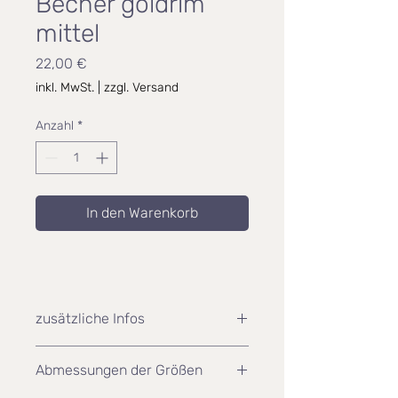
Becher goldrim
mittel
Preis
22,00 €
inkl. MwSt.
|
zzgl. Versand
Anzahl
*
In den Warenkorb
zusätzliche Infos
nicht spülmaschinengeeignet
Abmessungen der Größen