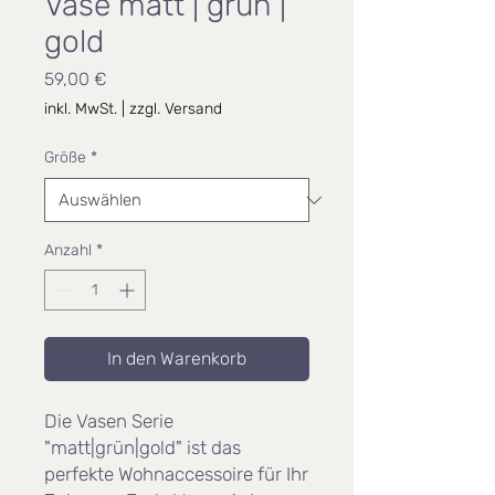
Vase matt | grün |
gold
Preis
59,00 €
inkl. MwSt.
|
zzgl. Versand
Größe
*
Anzahl
*
In den Warenkorb
Die Vasen Serie
"matt|grün|gold" ist das
perfekte Wohnaccessoire für Ihr