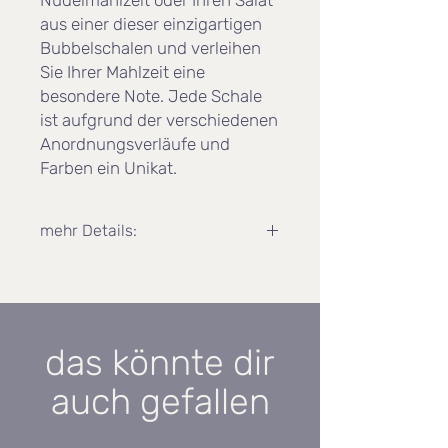
Nudelmahlzeit oder Ihren Salat
aus einer dieser einzigartigen
Bubbelschalen und verleihen
Sie Ihrer Mahlzeit eine
besondere Note. Jede Schale
ist aufgrund der verschiedenen
Anordnungsverläufe und
Farben ein Unikat.
mehr Details:
Maße:
Höhe: 9cm
Durchmesser oben: 14,5cm
Durchmesser unten: 11cm
das könnte dir
spülmaschinengeeignet
Jede Schale ist einzigartig und kann
auch gefallen
im Original leicht vom Foto
abweichen