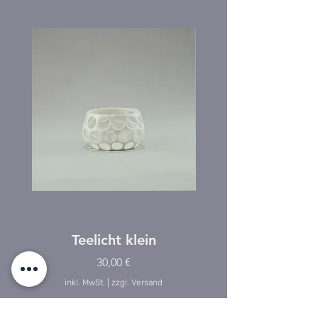
Teelicht klein
Preis
30,00 €
inkl. MwSt.
|
zzgl. Versand