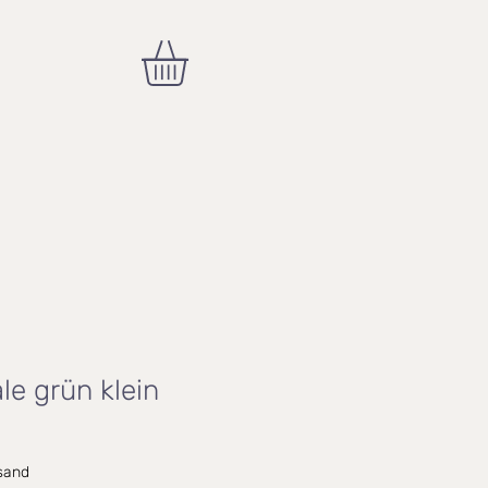
e grün klein
rsand