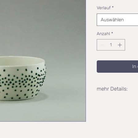
Verlauf
*
Auswählen
Anzahl
*
In
mehr Details:
Maße:
Höhe: 7cm
Durchmesser oben: 
Durchmesser unten: