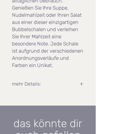
alltäglichen Gebrauch.
Genießen Sie Ihre Suppe,
Nudelmahlzeit oder Ihren Salat
aus einer dieser einzigartigen
Bubbelschalen und verleihen
Sie Ihrer Mahlzeit eine
besondere Note. Jede Schale
ist aufgrund der verschiedenen
Anordnungsverläufe und
Farben ein Unikat.
mehr Details:
Maße:
Höhe: 9cm
Durchmesser oben: 14,5cm
Durchmesser unten: 11cm
das könnte dir
Die goldenen Bubbelschalen sind